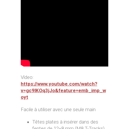
Vídeo:
https://www.youtube.com/watch?
v=gc9lKOq3jJo&feature=emb_imp_w
oyt
Facile à utiliser avec une seule main
Têtes plates à insérer dans des
fentes de 12×8 mm (M8 T-Tracks)