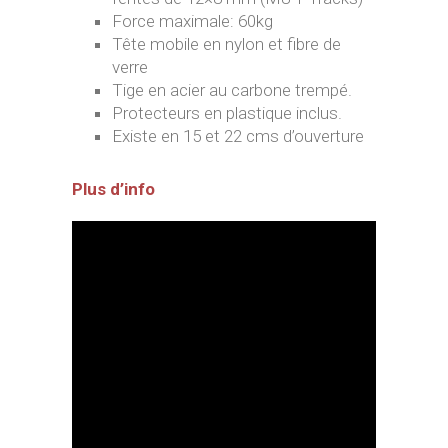
Force maximale: 60kg
Tête mobile en nylon et fibre de
verre
Tige en acier au carbone trempé.
Protecteurs en plastique inclus.
Existe en 15 et 22 cms d’ouverture
Plus d’info