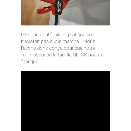
C’est un outil facile et pratique qui
n’existait pas sur le marché… Nous
l’avons donc conçu pour que notre
fournisseur de la famille QUICK nous le
fabrique.