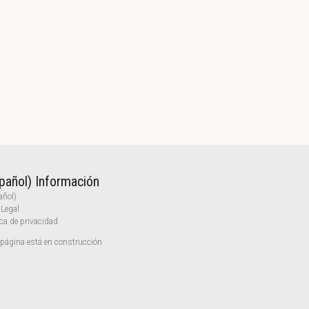
pañol) Información
añol)
 Legal
ica de privacidad
página está en construcción