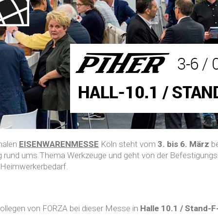
onalen
EISENWARENMESSE
Köln steht vom
3. bis 6. März
be
ng rund ums Thema Werkzeuge und geht von der Befestigungs
 Heimwerkerbedarf.
llegen von FORZA bei dieser Messe in
Halle 10.1 / Stand-