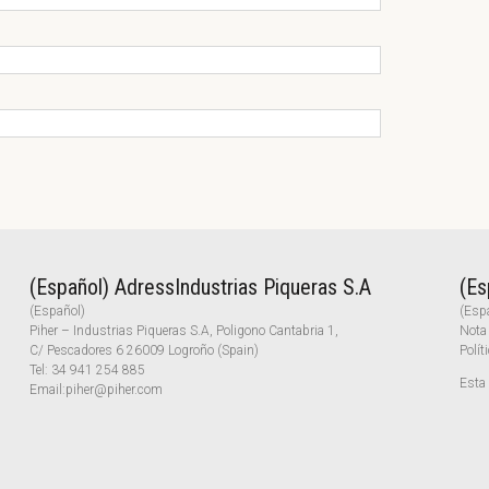
(Español) AdressIndustrias Piqueras S.A
(Es
(Español)
(Esp
Piher – Industrias Piqueras S.A, Poligono Cantabria 1,
Nota
C/ Pescadores 6 26009 Logroño (Spain)
Polít
Tel:
34 941 254 885
Esta 
Email:
piher@piher.com