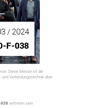
vor. Diese Messe ist die
- und Verbindungstechnik über
F-038
vertreten sein.