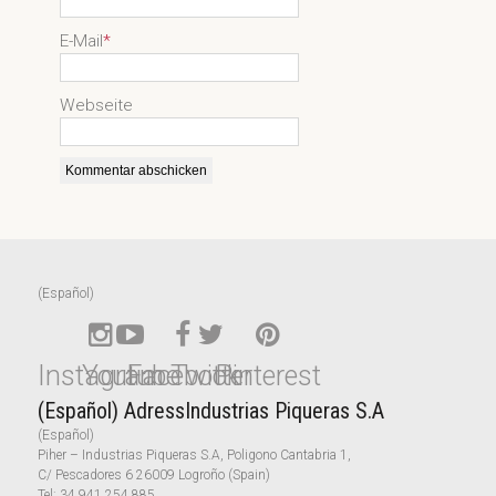
E-Mail
*
Webseite
(Español)
Instagram
Youtube
Facebook
Twitter
Pinterest
(Español) AdressIndustrias Piqueras S.A
(Español)
Piher – Industrias Piqueras S.A, Poligono Cantabria 1,
C/ Pescadores 6 26009 Logroño (Spain)
Tel:
34 941 254 885