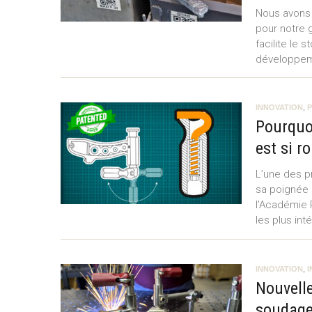
Nous avons
pour notre 
facilite le 
développem
INNOVATION
,
P
Pourquoi
est si r
L’une des p
sa poignée 
l’Académie P
les plus in
INNOVATION
,
Nouvell
soudag