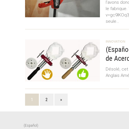
l’avons don
le fabrique
v=gc9lKOq3j
seule…
INNOVATION
(Español
de Acero
Désolé, cet
Anglais Amé
1
2
»
(Español)