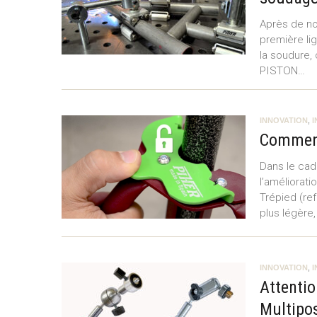
Après de n
première lig
la soudure,
PISTON…
INNOVATION
,
Comment 
Dans le cad
l’améliorat
Trépied (ref
plus légère,
INNOVATION
,
Attentio
Multipos