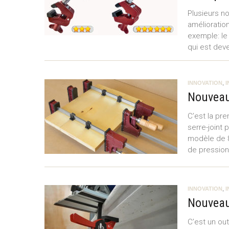
Plusieurs n
amélioration
exemple: le
qui est deve
INNOVATION
,
Nouveau
C’est la pr
serre-joint
modèle de 8
de pressio
INNOVATION
,
Nouveau 
C’est un out