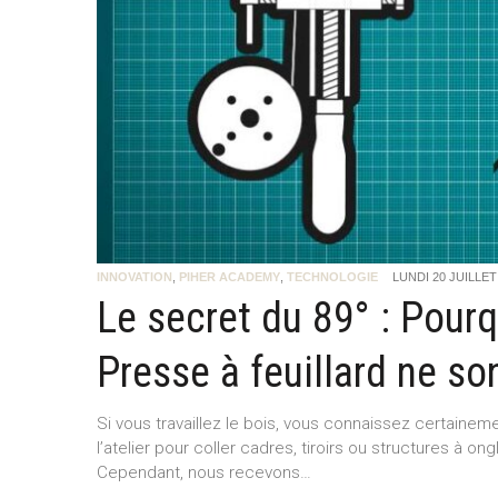
INNOVATION
,
PIHER ACADEMY
,
TECHNOLOGIE
LUNDI 20 JUILLET
Le secret du 89° : Pourq
Presse à feuillard ne so
Si vous travaillez le bois, vous connaissez certainemen
l’atelier pour coller cadres, tiroirs ou structures à on
Cependant, nous recevons…