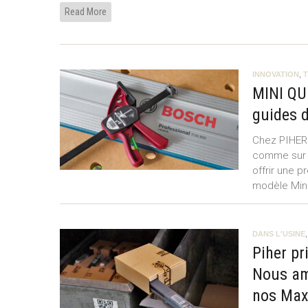
Read More
INNOVATION
,
MINI QU
guides d
Chez PIHER ,
comme sur c
offrir une p
modèle Min
DANS L'USINE
Piher pr
Nous am
nos Max