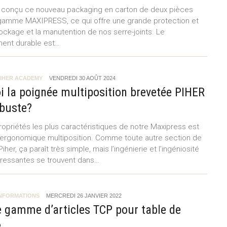
 conçu ce nouveau packaging en carton de deux pièces
gamme MAXIPRESS, ce qui offre une grande protection et
stockage et la manutention de nos serre-joints. Le
ent durable est…
IHER ACADEMY
VENDREDI 30 AOÛT 2024
 la poignée multiposition brevetée PIHER
obuste?
ropriétés les plus caractéristiques de notre Maxipress est
ergonomique multiposition. Comme toute autre section de
iher, ça paraît très simple, mais l’ingénierie et l’ingéniosité
téressantes se trouvent dans…
INFORMATIONS
MERCREDI 26 JANVIER 2022
e gamme d’articles TCP pour table de
e