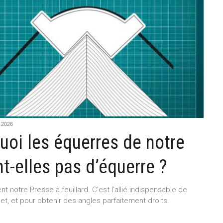
 2026
uoi les équerres de notre
nt-elles pas d’équerre ?
t notre Presse à feuillard. C’est l’allié indispensable de
glet, et pour obtenir des angles parfaitement droits.