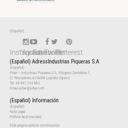
(Español)
Instagram
Youtube
Facebook
Twitter
Pinterest
(Español) AdressIndustrias Piqueras S.A
(Español)
Piher – Industrias Piqueras S.A, Poligono Cantabria 1,
C/ Pescadores 6 26009 Logroño (Spain)
Tel:
34 941 254 885
Email:
piher@piher.com
(Español) Información
(Español)
Nota Legal
Política de privacidad
Esta página está en construcción